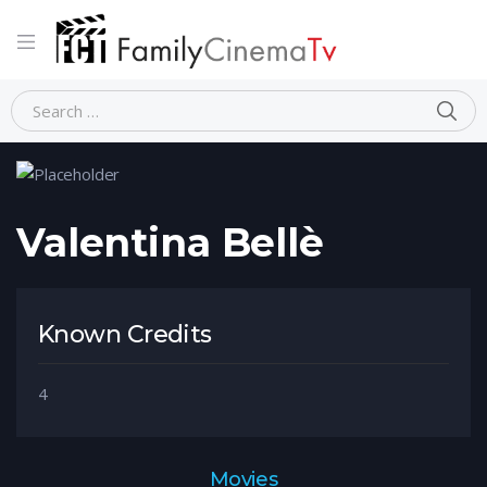
Home
Person
Valentina Bellè
Valentina Bellè
Known Credits
4
Movies