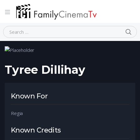
Home
Person
Tyree Dillihay
Tyree Dillihay
Known For
Regia
Known Credits