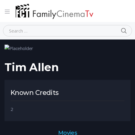
Home
Person
Tim Allen
Tim Allen
Known Credits
2
Movies