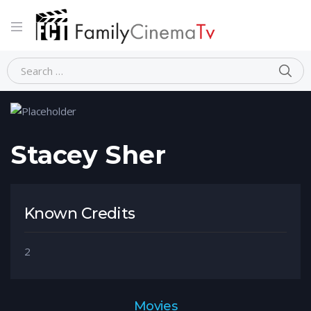
Home
Person
Stacey Sher
Stacey Sher
Known Credits
2
Movies