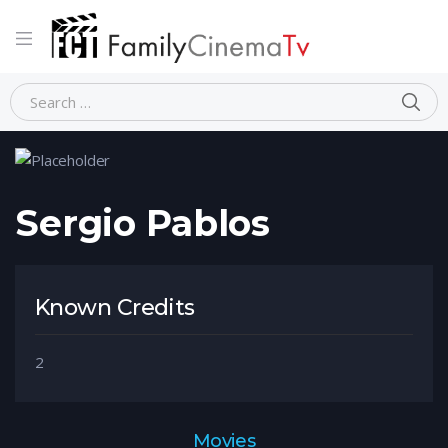
Home
Person
Sergio Pablos
Sergio Pablos
Known Credits
2
Movies