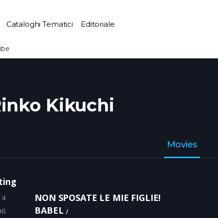
Cataloghi Tematici
Editoriale
ube
inko Kikuchi
Movies
ting
NON SPOSATE LE MIE FIGLIE!
14
BABEL
06