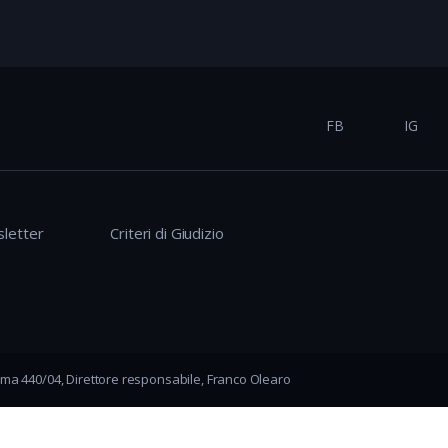
FB
IG
letter
Criteri di Giudizio
ma 440/04, Direttore responsabile, Franco Olearo