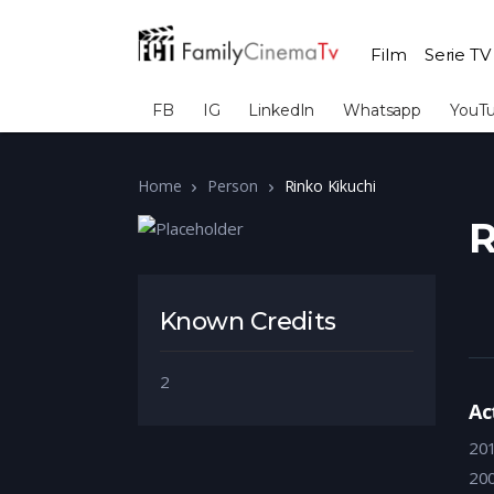
Film
Serie TV
FB
IG
LinkedIn
Whatsapp
YouT
Home
Person
Rinko Kikuchi
R
Known Credits
2
Ac
20
20