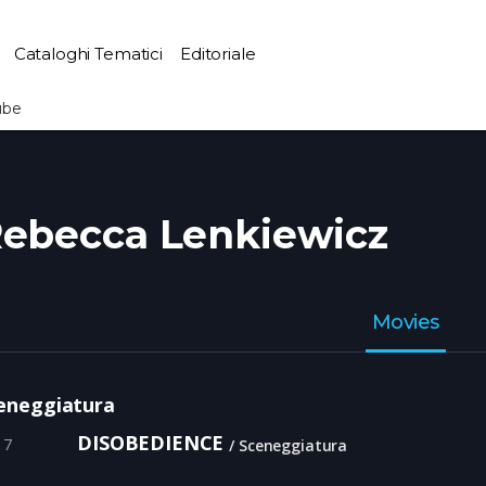
Cataloghi Tematici
Editoriale
ube
ebecca Lenkiewicz
Movies
eneggiatura
DISOBEDIENCE
17
Sceneggiatura