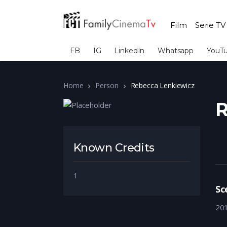
Film
Serie TV
FB
IG
LinkedIn
Whatsapp
YouT
Home
Person
Rebecca Lenkiewicz
R
Known Credits
1
Sc
20