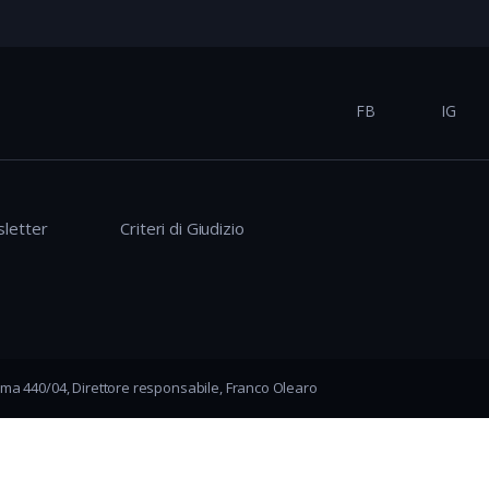
FB
IG
letter
Criteri di Giudizio
ma 440/04, Direttore responsabile, Franco Olearo