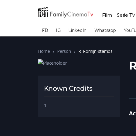
Film
Serie TV
FB
IG
LinkedIn
Whatsapp
YouT
Home
Person
R. Romijn-stamos
R
Known Credits
1
Ac
-