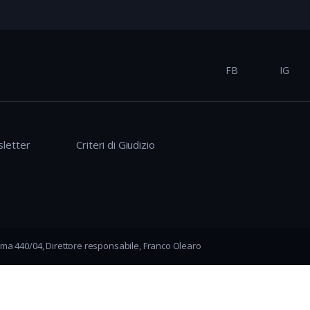
FB
IG
letter
Criteri di Giudizio
ma 440/04, Direttore responsabile, Franco Olearo