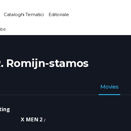
Cataloghi Tematici
Editoriale
ube
. Romijn-stamos
Movies
ting
X MEN 2