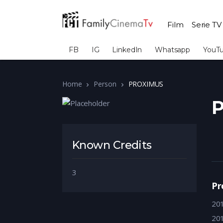
Film
Serie TV
FB
IG
LinkedIn
Whatsapp
YouT
Home
Person
PROXIMUS
Known Credits
3
Pr
20
20