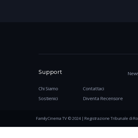
Support
News
Chi Siamo
Contattaci
Sostienici
Diventa Recensore
FamilyCinema TV © 2024 | Registrazione Tribunale di Ro