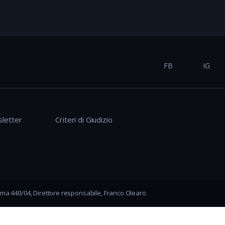
FB
IG
letter
Criteri di Giudizio
ma 440/04, Direttore responsabile, Franco Olearo