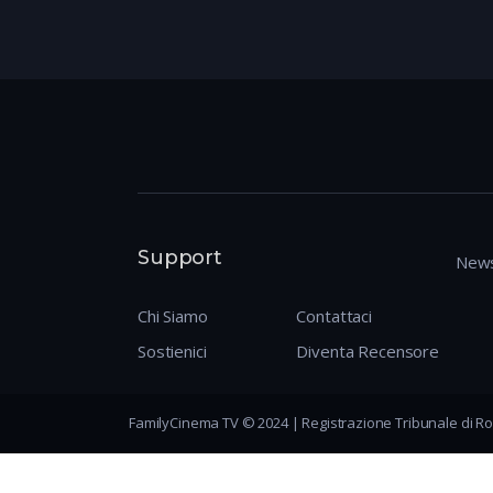
Support
News
Chi Siamo
Contattaci
Sostienici
Diventa Recensore
FamilyCinema TV © 2024 | Registrazione Tribunale di Ro