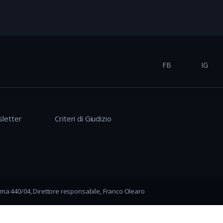
FB
IG
letter
Criteri di Giudizio
ma 440/04, Direttore responsabile, Franco Olearo