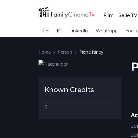
Film
Serie TV
FB
IG
LinkedIn
Whatsapp
YouT
Home
Person
Pierre Niney
P
Known Credits
2
Ac
20
20