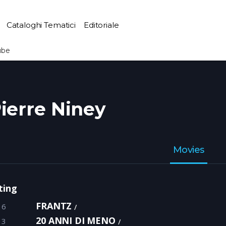
Cataloghi Tematici
Editoriale
ube
ierre Niney
Movies
ting
FRANTZ
16
20 ANNI DI MENO
13