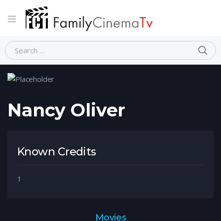
Home
Person
Nancy Oliver
Nancy Oliver
Known Credits
1
Movies