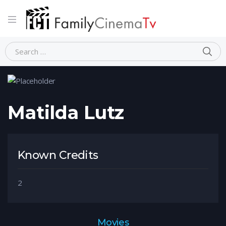
Home
Person
Matilda Lutz
Matilda Lutz
Known Credits
2
Movies