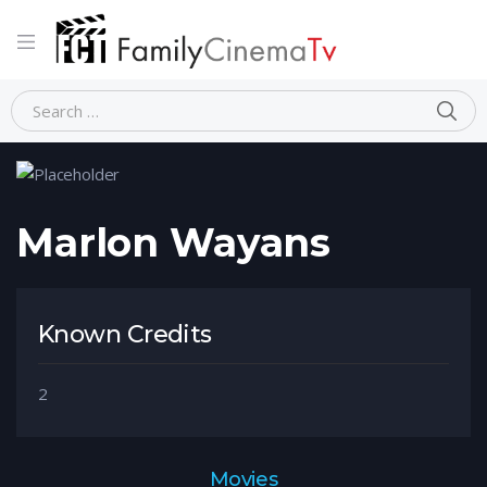
Home
Person
Marlon Wayans
Marlon Wayans
Known Credits
2
Movies