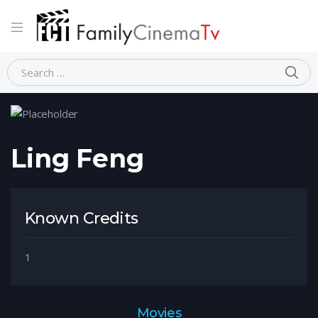
Home
Person
Ling Feng
Ling Feng
Known Credits
1
Movies