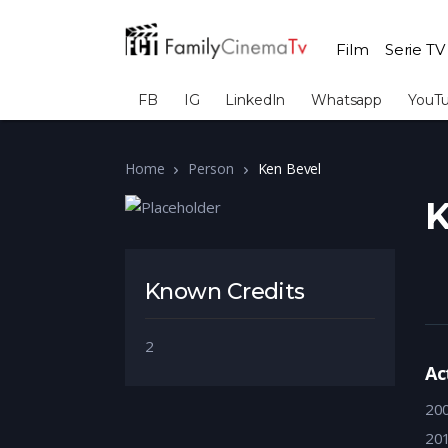
Film
Serie TV
FB
IG
LinkedIn
Whatsapp
YouT
Home
Person
Ken Bevel
K
Known Credits
2
Ac
20
20