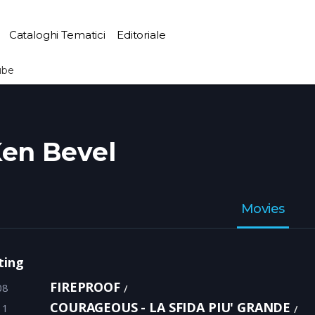
Cataloghi Tematici
Editoriale
ube
en Bevel
Movies
ting
FIREPROOF
08
COURAGEOUS - LA SFIDA PIU' GRANDE
11