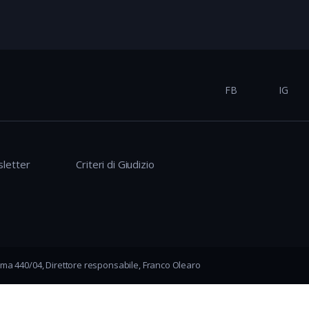
FB
IG
letter
Criteri di Giudizio
ma 440/04, Direttore responsabile, Franco Olearo