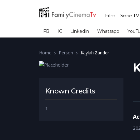
Film
Serie TV
FB
IG
LinkedIn
Whatsapp
YouT
Home
Person
Kaylah Zander
K
Known Credits
1
Ac
20