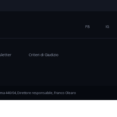
FB
IG
letter
Criteri di Giudizio
ma 440/04, Direttore responsabile, Franco Olearo