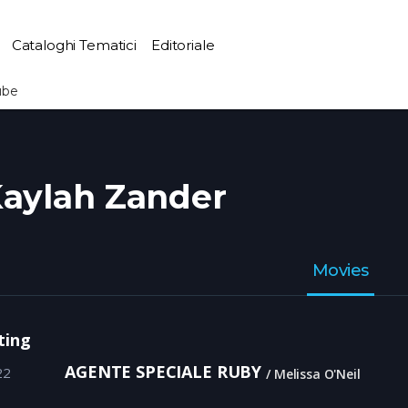
Cataloghi Tematici
Editoriale
ube
aylah Zander
Movies
ting
AGENTE SPECIALE RUBY
22
Melissa O'Neil