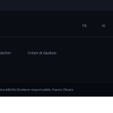
FB
IG
letter
Criteri di Giudizio
ma 440/04, Direttore responsabile, Franco Olearo