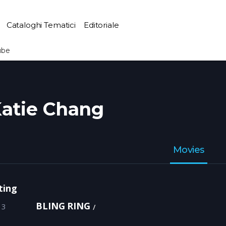
Cataloghi Tematici
Editoriale
ube
atie Chang
Movies
ting
BLING RING
13