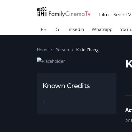
Film
Serie TV
FB
IG
LinkedIn
Whatsapp
YouT
Home
Person
Katie Chang
K
Known Credits
1
Ac
20