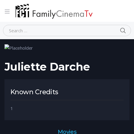
Home
Person
Juliette Darche
Juliette Darche
Known Credits
1
Movies