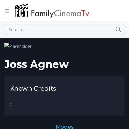
Home
Person
Joss Agnew
Joss Agnew
Known Credits
2
Movies