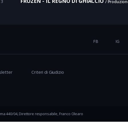
FROZEN - IL REGNO DI GHIACCIO
13
Produzion
FB
IG
letter
Criteri di Giudizio
ma 440/04, Direttore responsabile, Franco Olearo