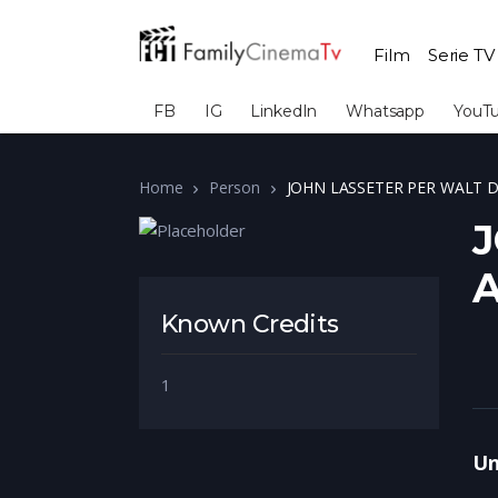
Film
Serie TV
FB
IG
LinkedIn
Whatsapp
YouT
Home
Person
JOHN LASSETER PER WALT 
J
Known Credits
1
U