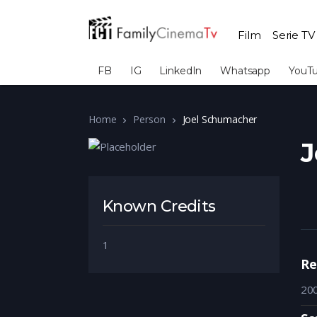
Film
Serie TV
FB
IG
LinkedIn
Whatsapp
YouT
Home
Person
Joel Schumacher
J
Known Credits
1
Re
20