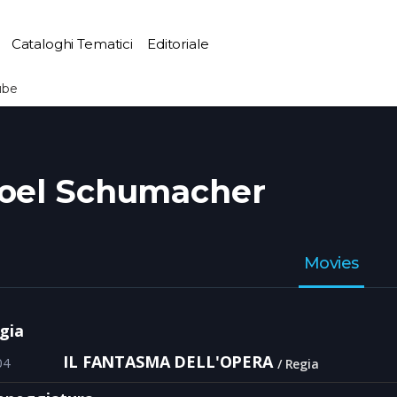
Cataloghi Tematici
Editoriale
ube
oel Schumacher
Movies
gia
IL FANTASMA DELL'OPERA
04
Regia