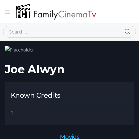
Home
Person
Joe Alwyn
Joe Alwyn
Known Credits
1
Movies