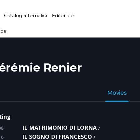
Cataloghi Tematici
Editoriale
ube
érémie Renier
Movies
ting
IL MATRIMONIO DI LORNA
08
IL SOGNO DI FRANCESCO
16