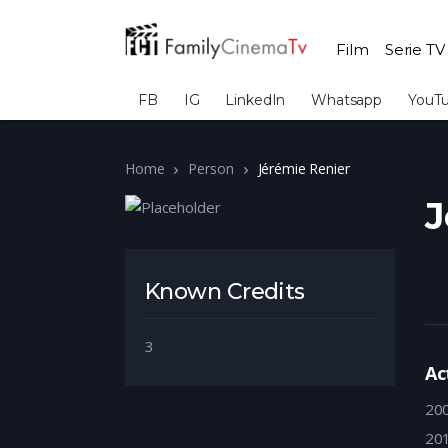
Film
Serie TV
FB
IG
LinkedIn
Whatsapp
YouT
Home
Person
Jérémie Renier
J
Known Credits
3
Ac
20
20