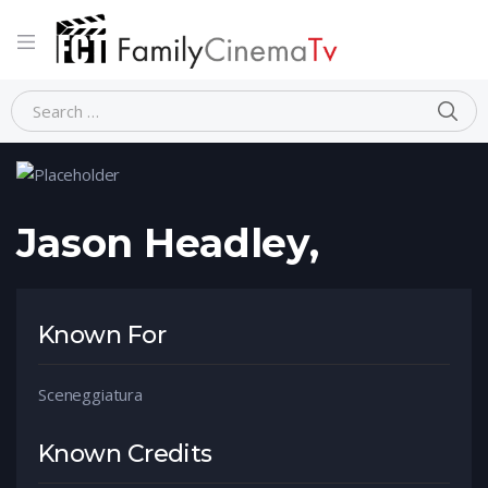
Home
Person
Jason Headley,
Jason Headley,
Known For
Sceneggiatura
Known Credits