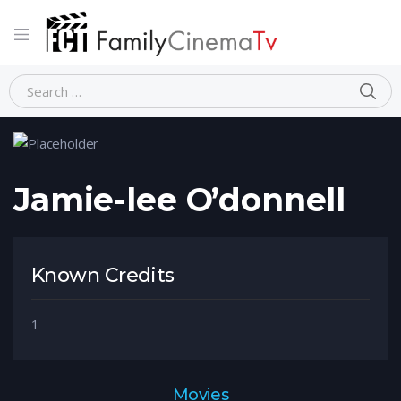
Home
Person
Jamie-lee O’donnell
Jamie-lee O’donnell
Known Credits
1
Movies