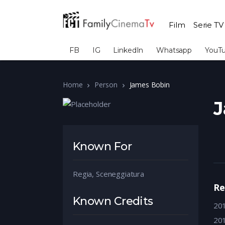
Film
Serie TV
FB
IG
LinkedIn
Whatsapp
YouT
Home
Person
James Bobin
J
Known For
Regia, Sceneggiatura
Re
Known Credits
20
20