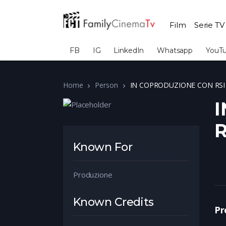
Film
Serie TV
FB
IG
LinkedIn
Whatsapp
YouT
Home
Person
IN COPRODUZIONE CON RSI 
I
R
Known For
Produzione
Known Credits
Pr