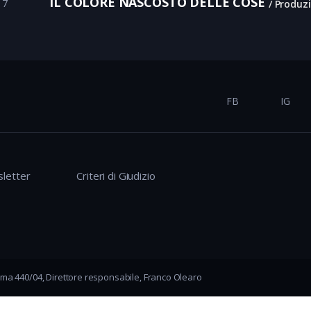
IL COLORE NASCOSTO DELLE COSE
17
Produz
FB
IG
letter
Criteri di Giudizio
ma 440/04, Direttore responsabile, Franco Olearo