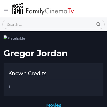
Home
Person
Gregor Jordan
Gregor Jordan
Known Credits
1
Movies