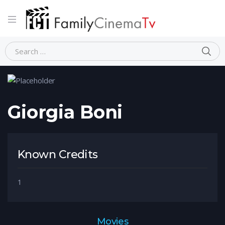
Home
Person
Giorgia Boni
Giorgia Boni
Known Credits
1
Movies