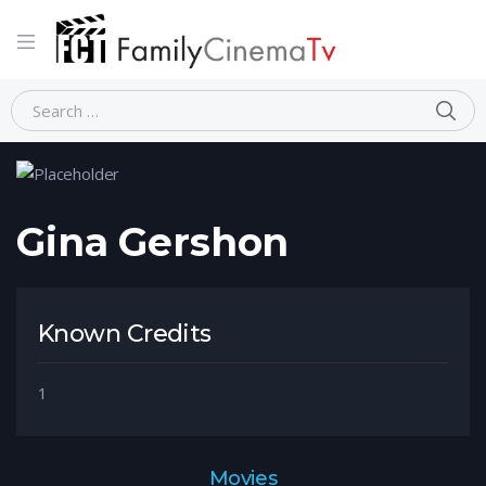
Home
Person
Gina Gershon
Gina Gershon
Known Credits
1
Movies