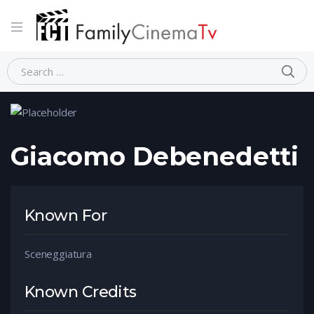
Home
Person
Giacomo Debenedetti
Giacomo Debenedetti
Known For
Sceneggiatura
Known Credits