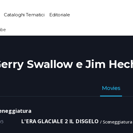
Cataloghi Tematici
Editoriale
ube
erry Swallow e Jim Hec
Movies
eneggiatura
L'ERA GLACIALE 2 IL DISGELO
05
Sceneggiatura