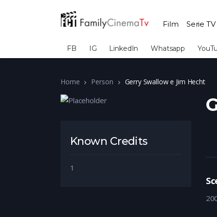
Film
Serie TV
FB
IG
LinkedIn
Whatsapp
YouT
Home
Person
Gerry Swallow e Jim Hecht
G
Known Credits
1
Sc
20