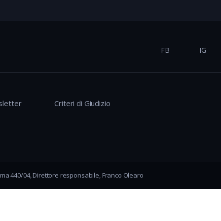
FB
IG
letter
Criteri di Giudizio
ma 440/04, Direttore responsabile, Franco Olearo