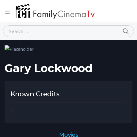
Home
Person
Gary Lockwood
Gary Lockwood
Known Credits
1
Movies