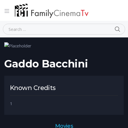
Home
Person
Gaddo Bacchini
Gaddo Bacchini
Known Credits
1
Movies