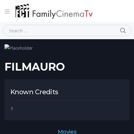
Home
Person
FILMAURO
FILMAURO
Known Credits
5
Movies