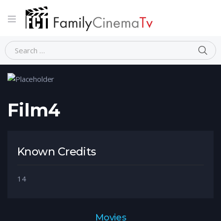
Home
Person
Film4
Film4
Known Credits
14
Movies