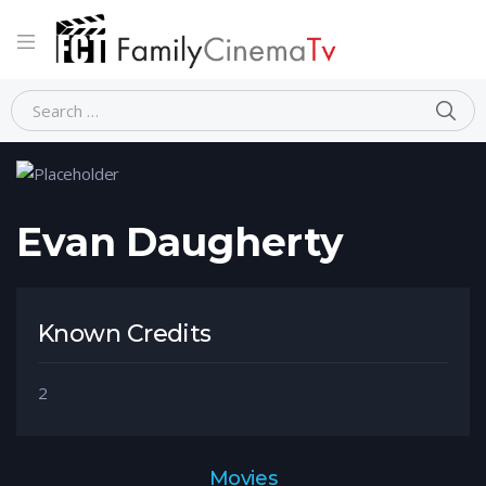
Home
Person
Evan Daugherty
Evan Daugherty
Known Credits
2
Movies