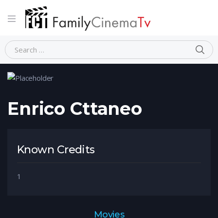
Home
Person
Enrico Cttaneo
Enrico Cttaneo
Known Credits
1
Movies