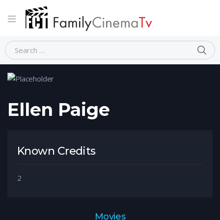
Home
Person
Ellen Paige
Ellen Paige
Known Credits
2
Movies