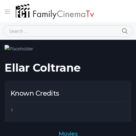
Home
Person
Ellar Coltrane
Ellar Coltrane
Known Credits
1
Movies