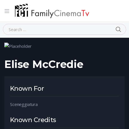
Home
Person
Elise McCredie
Elise McCredie
Known For
Sceneggiatura
Known Credits