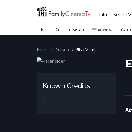
Film
Serie TV
FB
IG
LinkedIn
Whatsapp
YouT
Home
Person
Elisa Visari
E
Known Credits
1
Ac
-