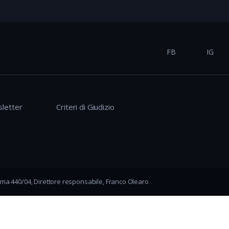
FB
IG
letter
Criteri di Giudizio
ma 440/04, Direttore responsabile, Franco Olearo