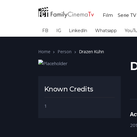
Film
Serie TV
FB
IG
LinkedIn
Whatsapp
YouT
Home
Person
Drazen Kühn
D
Known Credits
1
Ac
20