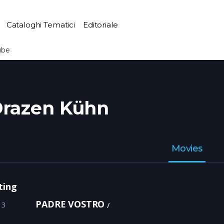
Cataloghi Tematici
Editoriale
ube
razen Kühn
Movies
ting
PADRE VOSTRO
13