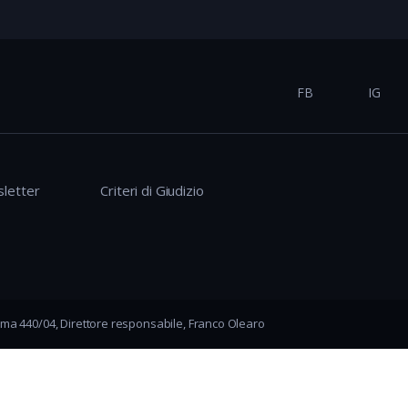
FB
IG
letter
Criteri di Giudizio
ma 440/04, Direttore responsabile, Franco Olearo