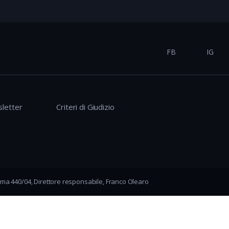
FB
IG
letter
Criteri di Giudizio
ma 440/04, Direttore responsabile, Franco Olearo