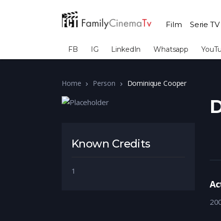
Film
Serie TV
FB
IG
LinkedIn
Whatsapp
YouT
Home
Person
Dominique Cooper
D
Known Credits
1
Ac
20