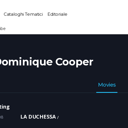
Cataloghi Tematici
Editoriale
ube
ominique Cooper
Movies
ting
LA DUCHESSA
08