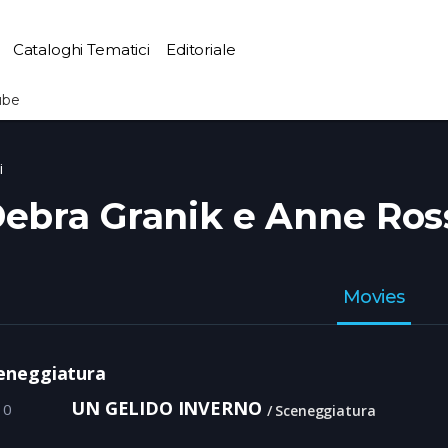
Cataloghi Tematici
Editoriale
ube
i
ebra Granik e Anne Ross
Movies
eneggiatura
UN GELIDO INVERNO
10
Sceneggiatura