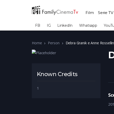
Film
Serie TV
FB
IG
LinkedIn
Whatsapp
YouT
Home
Person
Debra Granik e Anne Rossellin
D
Known Credits
1
Sc
20