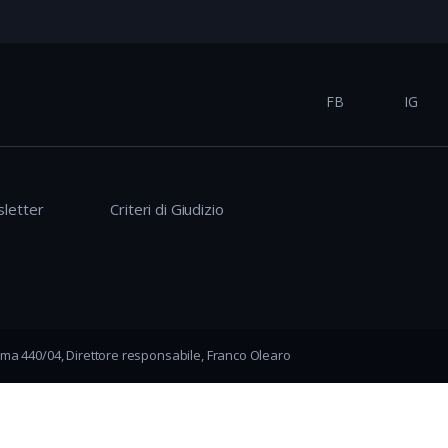
FB
IG
letter
Criteri di Giudizio
ma 440/04, Direttore responsabile, Franco Olearo