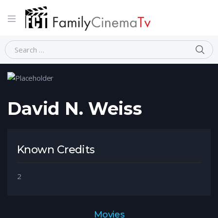
Home
Person
David N. Weiss
David N. Weiss
Known Credits
2
Movies