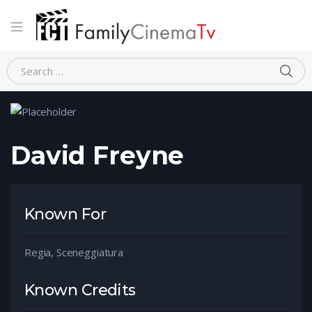
Home
Person
David Freyne
David Freyne
Known For
Regia, Sceneggiatura
Known Credits