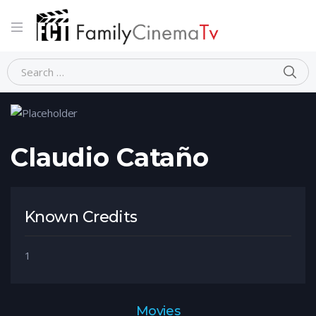
Home
Person
Claudio Cataño
Claudio Cataño
Known Credits
1
Movies