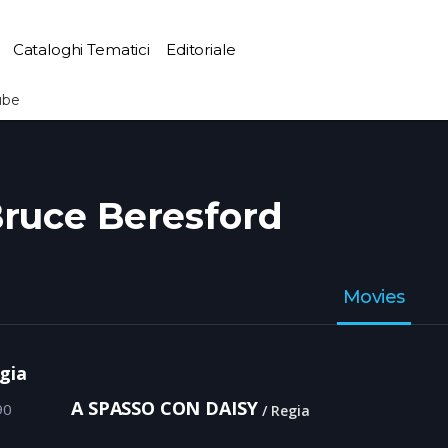
Cataloghi Tematici
Editoriale
ube
ruce Beresford
Movies
gia
A SPASSO CON DAISY
90
Regia