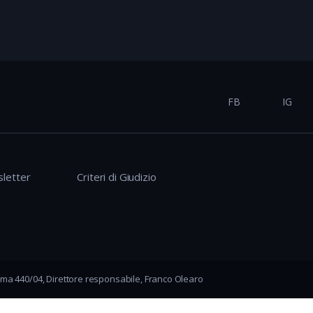
FB
IG
letter
Criteri di Giudizio
ma 440/04, Direttore responsabile, Franco Olearo