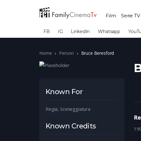
Film
Serie TV
FB
IG
LinkedIn
Whatsapp
YouT
Home
Person
Bruce Beresford
B
Known For
Regia, Sceneggiatura
Re
Known Credits
19