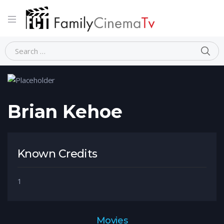
Home
Person
Brian Kehoe
Brian Kehoe
Known Credits
1
Movies